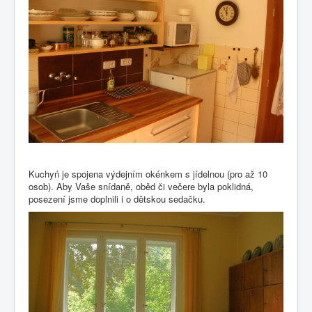
Kuchyń je spojena výdejním okénkem s jídelnou (pro až 10
osob). Aby Vaše snídaně, oběd či večere byla poklidná,
posezení jsme doplnili i o dětskou sedačku.