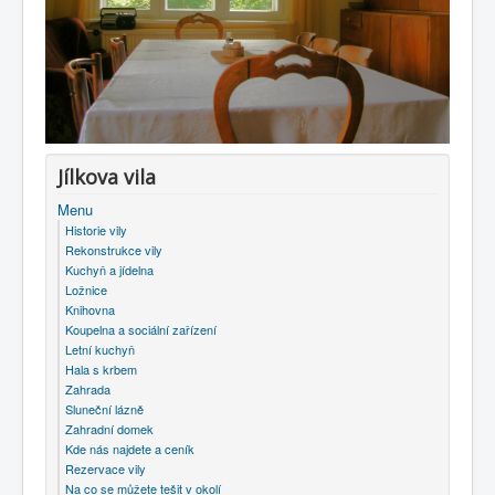
Jílkova vila
Menu
Historie vily
Rekonstrukce vily
Kuchyň a jídelna
Ložnice
Knihovna
Koupelna a sociální zařízení
Letní kuchyň
Hala s krbem
Zahrada
Sluneční lázně
Zahradní domek
Kde nás najdete a ceník
Rezervace vily
Na co se můžete tešit v okolí